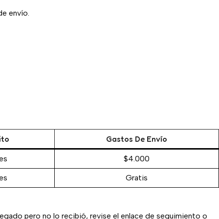
de envío.
ito
Gastos De Envío
les
$4.000
les
Gratis
egado pero no lo recibió, revise el enlace de seguimiento o