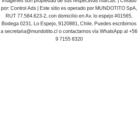
imágenes son propiedad de sus respectivas marcas. | Creado
por:
Control Ads
| Este sitio es operado por MUNDOTITO SpA,
RUT 77.584.623-2, con domicilio en Av. lo espejo #01565,
Bodega 0231, Lo Espejo, 9120881, Chile. Puedes escribirnos
a
secretaria@mundotito.cl
o contactarnos vía WhatsApp al
+56
9 7155 8320
¿Tienes preguntas o quieres saber más?
¡Hablemos!
WhatsApp
+56 9 7155 8320
Correo
contacto@mundotito.cl
Horario